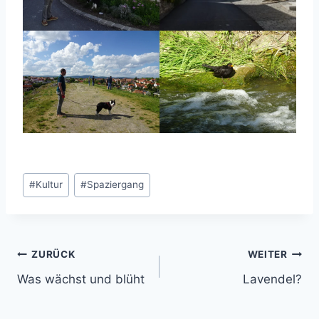
Schlagworte:
#
Kultur
#
Spaziergang
Beitragsnavigation
ZURÜCK
WEITER
Was wächst und blüht
Lavendel?