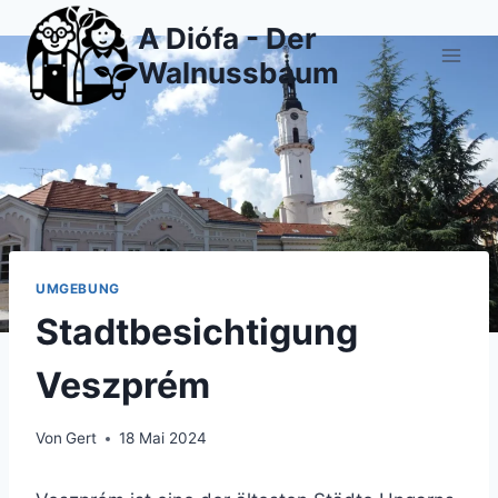
Zum
A Diófa - Der
Inhalt
Walnussbaum
springen
UMGEBUNG
Stadtbesichtigung
Veszprém
Von
Gert
18 Mai 2024