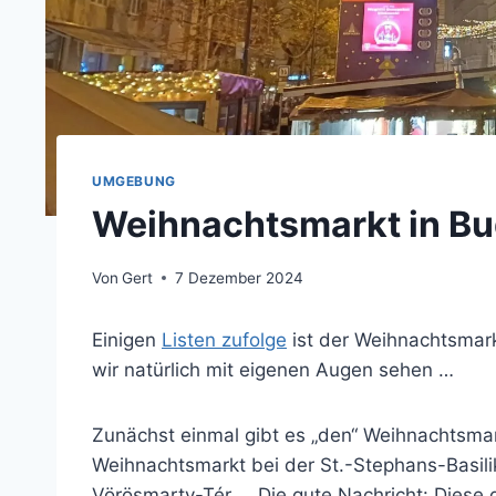
UMGEBUNG
Weihnachtsmarkt in B
Von
Gert
7 Dezember 2024
Einigen
Listen zufolge
ist der Weihnachtsmar
wir natürlich mit eigenen Augen sehen …
Zunächst einmal gibt es „den“ Weihnachtsmark
Weihnachtsmarkt bei der St.-Stephans-Basili
Vörösmarty-Tér … Die gute Nachricht: Diese 