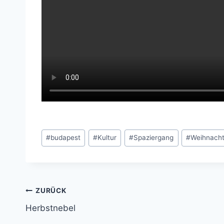
Schlagworte:
#
budapest
#
Kultur
#
Spaziergang
#
Weihnach
Beitragsnavigation
ZURÜCK
Herbstnebel