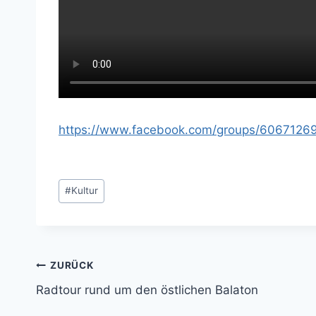
https://www.facebook.com/groups/606712
Schlagworte:
#
Kultur
Beitragsnavigation
ZURÜCK
Radtour rund um den östlichen Balaton