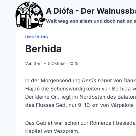
Zum
A Diófa - Der Walnuss
Inhalt
springen
Weit weg von allem und doch nah an 
UMGEBUNG
Berhida
Von
Gert
5 Oktober 2025
In der Morgensendung
Derűs napot
von Dankó
Hajdú die Sehenswürdigkeiten von Berhida v
Der kleine Ort liegt im Nordosten des Balat
des Flusses Séd, nur 9–10 km von Várpalota 
Das Gebiet war schon zur Römerzeit besiede
Kapitel von Veszprém.