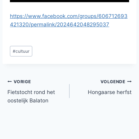
https://www.facebook.com/groups/606712693
421320/permalink/2024642048295037
Bericht
#
cultuur
tags:
Bericht
VORIGE
VOLGENDE
Fietstocht rond het
Hongaarse herfst
navigatie
oostelijk Balaton