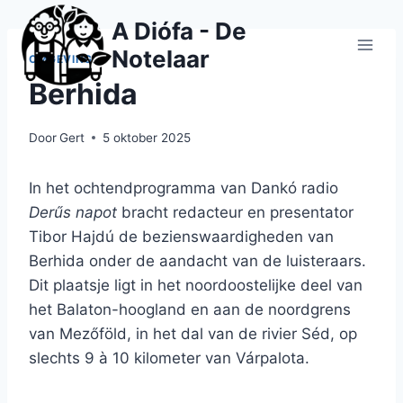
Doorgaan
A Diófa - De
naar
Notelaar
inhoud
OMGEVING
Berhida
Door
Gert
5 oktober 2025
In het ochtendprogramma van Dankó radio
Derűs napot
bracht redacteur en presentator
Tibor Hajdú de bezienswaardigheden van
Berhida onder de aandacht van de luisteraars.
Dit plaatsje ligt in het noordoostelijke deel van
het Balaton-hoogland en aan de noordgrens
van Mezőföld, in het dal van de rivier Séd, op
slechts 9 à 10 kilometer van Várpalota.