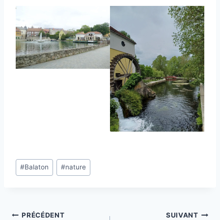
Étiquettes
#
Balaton
#
nature
de
la
publication :
Navigation
PRÉCÉDENT
SUIVANT