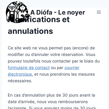
Aller
au
A Diófa - Le noyer
contenu
Modifications et
annulations
Ce site web ne vous permet pas (encore) de
modifier ou d’annuler votre réservation. Vous
pouvez toutefois nous contacter par le biais du
formulaire de contact
ou par
courrier
électronique
, et nous prendrons les mesures
nécessaires.
En cas d’annulation plus de 30 jours avant la
date d’arrivée, nous vous rembourserons
l’acompte. Si vous annulez moins de 30 jours