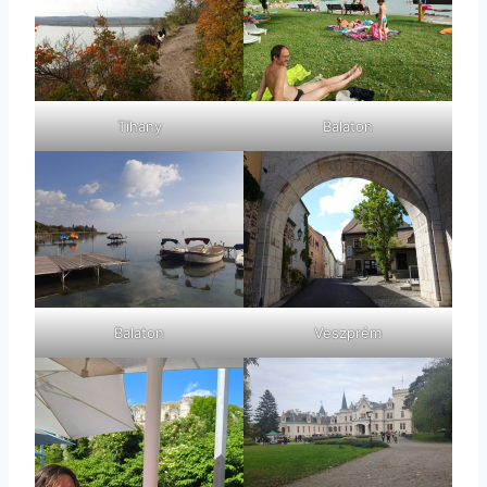
Tihany
Balaton
Balaton
Veszprém