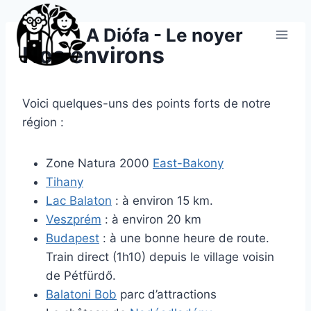
Aller
au
A Diófa - Le noyer
contenu
Nos environs
Voici quelques-uns des points forts de notre
région :
Zone Natura 2000
East-Bakony
Tihany
Lac
Balaton
: à environ 15 km.
Veszprém
: à environ 20 km
Budapest
: à une bonne heure de route.
Train direct (1h10) depuis le village voisin
de Pétfürdő.
Balatoni Bob
parc d’attractions