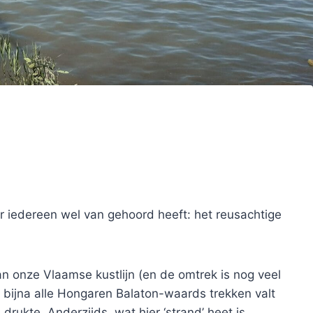
 iedereen wel van gehoord heeft: het reusachtige
n onze Vlaamse kustlijn (en de omtrek is nog veel
 bijna alle Hongaren Balaton-waards trekken valt
drukte. Anderzijds, wat hier ‘strand’ heet is