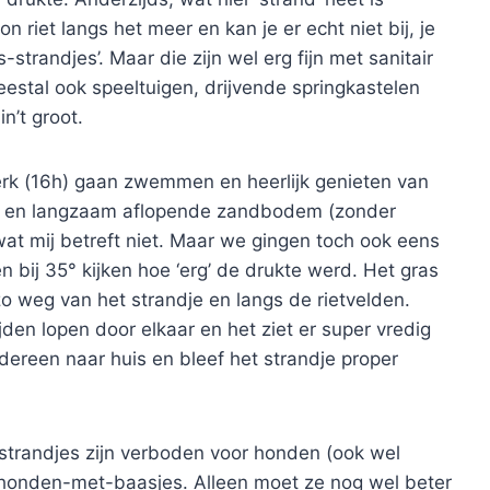
 riet langs het meer en kan je er echt niet bij, je
strandjes’. Maar die zijn wel erg fijn met sanitair
estal ook speeltuigen, drijvende springkastelen
n’t groot.
erk (16h) gaan zwemmen en heerlijk genieten van
i) en langzaam aflopende zandbodem (zonder
t mij betreft niet. Maar we gingen toch ook eens
 bij 35° kijken hoe ‘erg’ de drukte werd. Het gras
zo weg van het strandje en langs de rietvelden.
jden lopen door elkaar en het ziet er super vredig
edereen naar huis en bleef het strandje proper
strandjes zijn verboden voor honden (ook wel
or honden-met-baasjes. Alleen moet ze nog wel beter