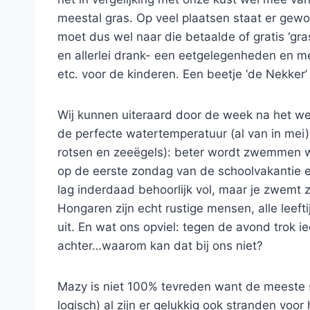
meestal gras. Op veel plaatsen staat er gewoon
moet dus wel naar die betaalde of gratis ‘gras-
en allerlei drank- een eetgelegenheden en me
etc. voor de kinderen. Een beetje ‘de Nekker’ i
Wij kunnen uiteraard door de week na het w
de perfecte watertemperatuur (al van in me
rotsen en zeeëgels): beter wordt zwemmen wa
op de eerste zondag van de schoolvakantie en
lag inderdaad behoorlijk vol, maar je zwemt 
Hongaren zijn echt rustige mensen, alle leefti
uit. En wat ons opviel: tegen de avond trok i
achter…waarom kan dat bij ons niet?
Mazy is niet 100% tevreden want de meeste 
logisch) al zijn er gelukkig ook stranden vo