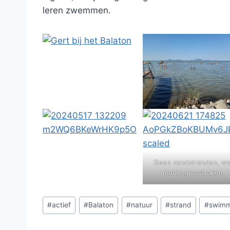
leren zwemmen.
Geen zandstranden, we
mooie grasstroken
Bericht
#
actief
#
Balaton
#
natuur
#
strand
#
swimm
tags: