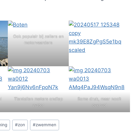
Ook populair bij zeilers en
motorvaarders
l
Tientallen meters ondiep
Soms druk, maar nooit
water
overvol
ing
#
zon
#
zwemmen