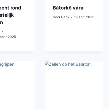
ocht rond
Bátorkő vára
stelijk
Door
Gaby
15 april 2025
on
t
mber 2025