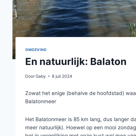
OMGEVING
En natuurlijk: Balaton
Door
Gaby
8 juli 2024
Zowat het enige (behalve de hoofdstad) waar
Balatonmeer
Het Balatonmeer is 85 km lang, dus langer da
meer natuurlijk). Hoewel op een mooi zondag
het in vergelijking met onze kust wel mee van 