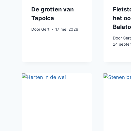
De grotten van
Fietst
Tapolca
het oo
Balat
Door
Gert
17 mei 2026
Door
Ger
24 septe