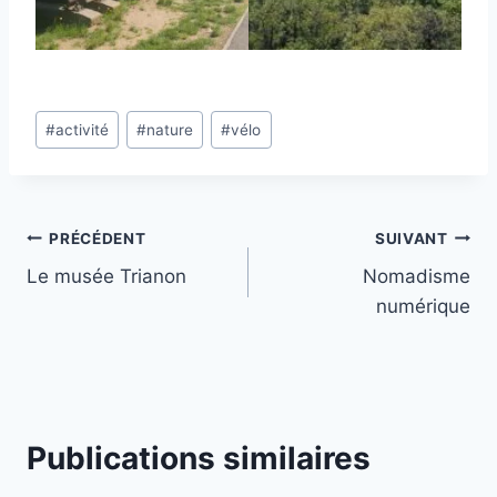
Étiquettes
#
activité
#
nature
#
vélo
de
la
publication :
Navigation
PRÉCÉDENT
SUIVANT
Le musée Trianon
Nomadisme
de
numérique
l’article
Publications similaires