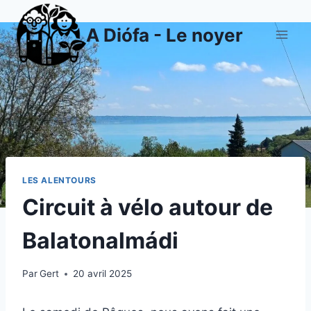
Aller
au
A Diófa - Le noyer
contenu
LES ALENTOURS
Circuit à vélo autour de
Balatonalmádi
Par
Gert
20 avril 2025