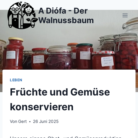
Zum
A Diófa - Der
Inhalt
Walnussbaum
springen
LEBEN
Früchte und Gemüse
konservieren
Von
Gert
26 Juni 2025