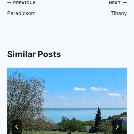
Bejegyzés
PREVIOUS
NEXT
Paradicsom
Tihany
navigáció
Similar Posts