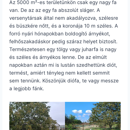
Az 5000 m²-es területünkön csak egy nagy fa
van. De az az egy fa abszolút sláger. A
versenytársak által nem akadályozva, szélesre
és büszkére nőtt, és a koronája 10 m széles. A
forró nyári hónapokban boldogító árnyékot,
felhőszakadáskor pedig száraz helyet biztosít.
Természetesen egy tölgy vagy juharfa is nagy
és széles és árnyékos lenne. De az elmúlt
napokban aztán mi is lustán szedhettünk diót,
termést, amiért tényleg nem kellett semmit
sem tennünk. Köszönjük diófa, te vagy messze
a legjobb fánk.