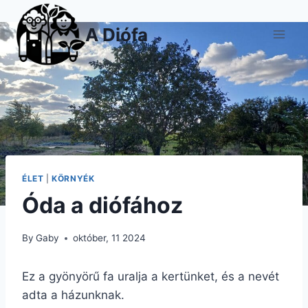
Skip
to
A Diófa
content
ÉLET
|
KÖRNYÉK
Óda a diófához
By
Gaby
október, 11 2024
Ez a gyönyörű fa uralja a kertünket, és a nevét
adta a házunknak.