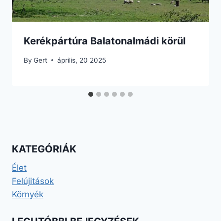
Kerékpártúra Balatonalmádi körül
By
Gert
április, 20 2025
KATEGÓRIÁK
Élet
Felújitások
Környék