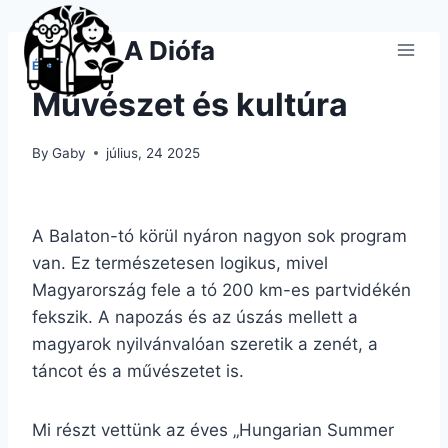
Skip
to
A Diófa
content
ÉLET
Művészet és kultúra
By
Gaby
július, 24 2025
A Balaton-tó körül nyáron nagyon sok program
van. Ez természetesen logikus, mivel
Magyarország fele a tó 200 km-es partvidékén
fekszik. A napozás és az úszás mellett a
magyarok nyilvánvalóan szeretik a zenét, a
táncot és a művészetet is.
Mi részt vettünk az éves „Hungarian Summer