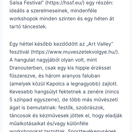
Salsa Festival” (https://hssf.eu/) egy részén:
ideális a szerelmeseinek, mindenféle
workshopok minden szinten és egy héten át
tartó táncestek.
Egy héttel később kezdődött az „Art Valley”
fesztivál (https://www.muveszetekvolgye.hu/).
A hangulat nagyjából olyan volt, mint
Dranouterben, csak egy kis hippie érzéssel
fűszerezve, és három aranyos faluban
(amelyek közül Kapolcs a legnagyobb) zajlott.
Kevesebb hangsúlyt fektetnek a zenére (nincs
5 színpad egyszerre), de több más művészeti
ágat is bemutatnak: festők, szobrászok,
táncosok és kézművesek jöttek el, hogy eladják
műalkotásaikat és/vagy különféle
workshopokat tartottak. Sporttevékenységek