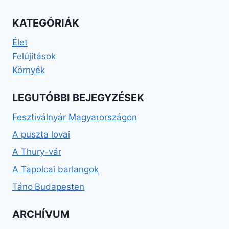
KATEGÓRIÁK
Élet
Felújitások
Környék
LEGUTÓBBI BEJEGYZÉSEK
Fesztiválnyár Magyarországon
A puszta lovai
A Thury-vár
A Tapolcai barlangok
Tánc Budapesten
ARCHÍVUM