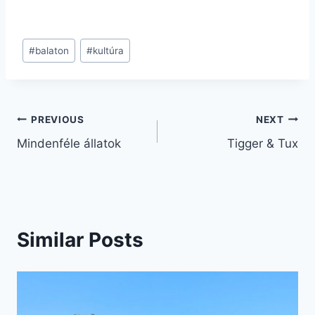
Post
#
balaton
#
kultúra
Tags:
Bejegyzés
PREVIOUS
NEXT
Mindenféle állatok
Tigger & Tux
navigáció
Similar Posts