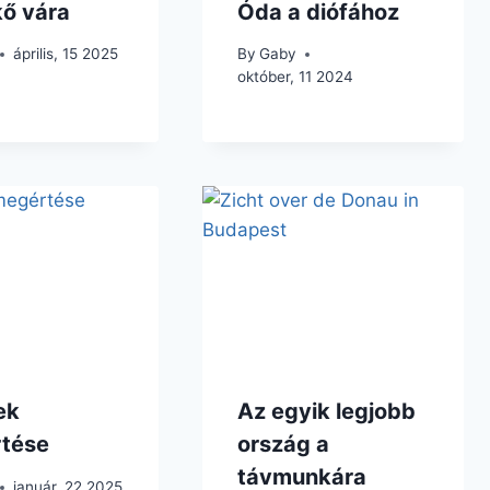
kő vára
Óda a diófához
április, 15 2025
By
Gaby
október, 11 2024
ek
Az egyik legjobb
tése
ország a
távmunkára
január, 22 2025