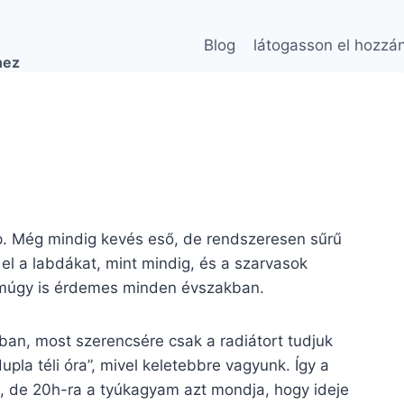
Blog
látogasson el hozzá
hez
. Még mindig kevés eső, de rendszeresen sűrű
el a labdákat, mint mindig, és a szarvasok
t amúgy is érdemes minden évszakban.
ban, most szerencsére csak a radiátort tudjuk
dupla téli óra”, mivel keletebbre vagyunk. Így a
, de 20h-ra a tyúkagyam azt mondja, hogy ideje