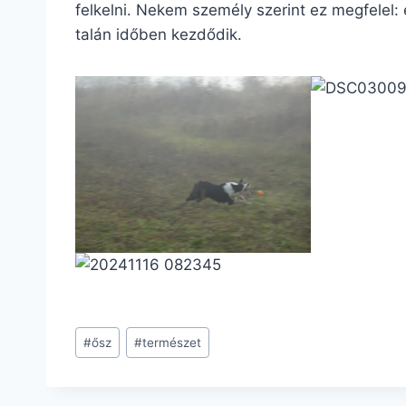
felkelni. Nekem személy szerint ez megfelel: 
talán időben kezdődik.
Post
#
ősz
#
természet
Tags: