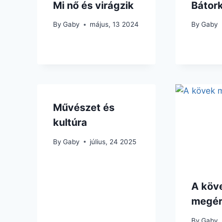
Mi nő és virágzik
Bátor
By
Gaby
május, 13 2024
By
Gaby
Művészet és
kultúra
By
Gaby
július, 24 2025
A köv
megér
By
Gaby