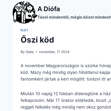
Skip
A Diófa
to
content
Távol mindentől, mégis közel minden
ÉLET
Őszi köd
By
Gaby
november, 17 2024
A november Magyarországon is szürke hónap
köd. Mazy még mindig olyan hibátlanul kapja 
fantomként jártak a kert mögött: túrázni it
Miután 10 napig 12 fokban dideregtünk a ház
felkapcsolni. Már 17 órakor sötétedik, kicsit „
reggeli felkelés még mindig nem okoz gondot