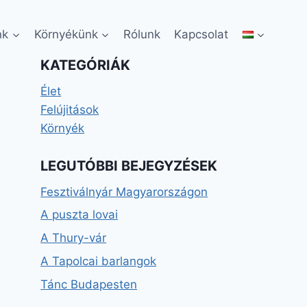
nk
Környékünk
Rólunk
Kapcsolat
KATEGÓRIÁK
Élet
Felújitások
Környék
LEGUTÓBBI BEJEGYZÉSEK
Fesztiválnyár Magyarországon
A puszta lovai
A Thury-vár
A Tapolcai barlangok
Tánc Budapesten