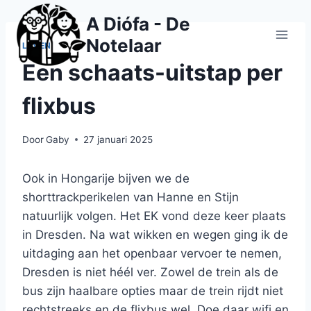
Doorgaan
A Diófa - De
naar
Notelaar
inhoud
LEVEN
Een schaats-uitstap per
flixbus
Door
Gaby
27 januari 2025
Ook in Hongarije bijven we de
shorttrackperikelen van Hanne en Stijn
natuurlijk volgen. Het EK vond deze keer plaats
in Dresden. Na wat wikken en wegen ging ik de
uitdaging aan het openbaar vervoer te nemen,
Dresden is niet héél ver. Zowel de trein als de
bus zijn haalbare opties maar de trein rijdt niet
rechtstreeks en de flixbus wel. Doe daar wifi en