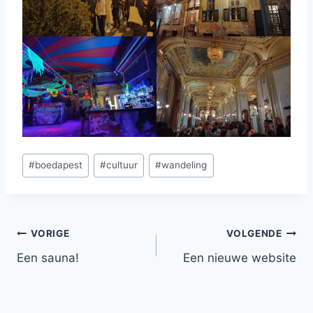
Bericht
#
boedapest
#
cultuur
#
wandeling
tags:
Bericht
VORIGE
VOLGENDE
Een sauna!
Een nieuwe website
navigatie