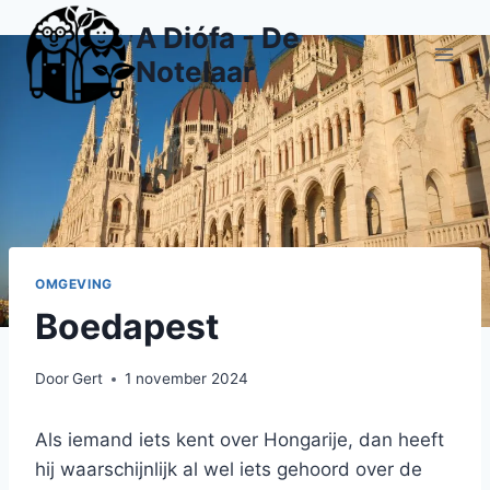
Doorgaan
A Diófa - De
naar
Notelaar
inhoud
OMGEVING
Boedapest
Door
Gert
1 november 2024
Als iemand iets kent over Hongarije, dan heeft
hij waarschijnlijk al wel iets gehoord over de