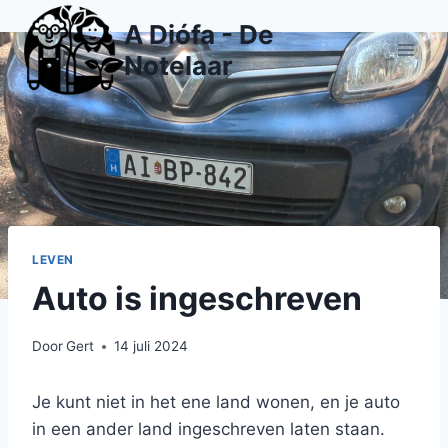
Doorgaan
A Diófa - De
naar
Notelaar
inhoud
LEVEN
Auto is ingeschreven
Door
Gert
14 juli 2024
Je kunt niet in het ene land wonen, en je auto
in een ander land ingeschreven laten staan.