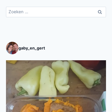
Zoeken
naar:
gaby_en_gert