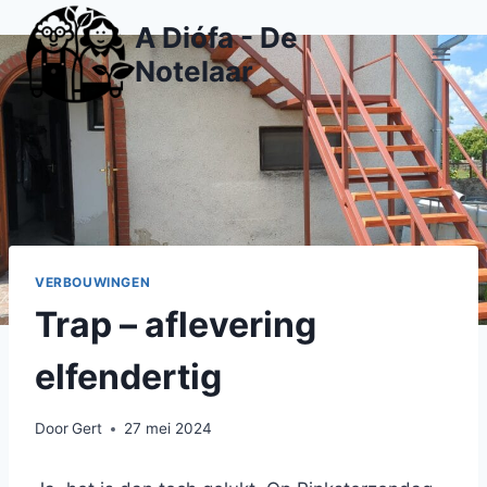
Doorgaan
A Diófa - De
naar
Notelaar
inhoud
VERBOUWINGEN
Trap – aflevering
elfendertig
Door
Gert
27 mei 2024