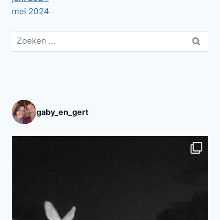
mei 2024
Zoeken
naar:
gaby_en_gert