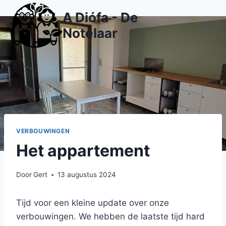
Doorgaan
A Diófa - De
naar
Notelaar
inhoud
VERBOUWINGEN
Het appartement
Door
Gert
13 augustus 2024
Tijd voor een kleine update over onze
verbouwingen. We hebben de laatste tijd hard