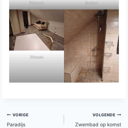
Eethoek
Keuken
Zithoek
Bericht
VORIGE
VOLGENDE
Paradijs
Zwembad op komst