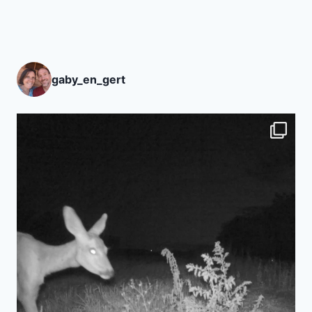
gaby_en_gert