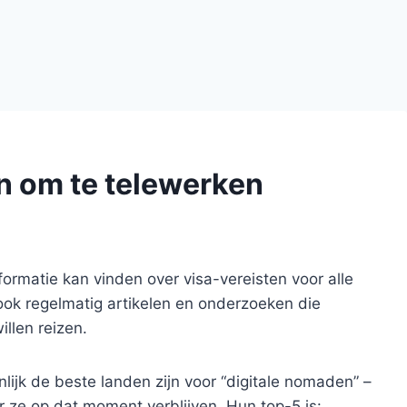
n om te telewerken
nformatie kan vinden over visa-vereisten voor alle
ook regelmatig artikelen en onderzoeken die
illen reizen.
lijk de beste landen zijn voor “digitale nomaden” –
 ze op dat moment verblijven. Hun top-5 is: