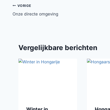
Bericht
VORIGE
Onze directe omgeving
navigatie
Vergelijkbare berichten
Winter in
Honga