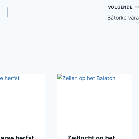
VOLGENDE
Bátorkő vára
arse herfst
Zeiltocht op het